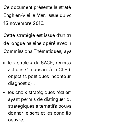
Ce document présente la stratégie du SAGE Croult-
Enghien-Vieille Mer, issue du vote de la CLE intervenu le
15 novembre 2016.
Cette stratégie est issue d’un travail de co-construction
de longue haleine opéré avec la CLE et ses
Commissions Thématiques, ayant permis de distinguer :
le « socle » du SAGE, réunissant les objectifs et
actions s’imposant à la CLE (objectifs réglementaires,
objectifs politiques incontournables compte tenu du
diagnostic) ;
les choix stratégiques réellement ouverts pour la CLE,
ayant permis de distinguer quatre scénarios
stratégiques alternatifs pouvant compléter ce socle et
donner le sens et les conditions de sa mise en
oeuvre.