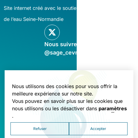
Site internet créé avec le soutien financier de l’agence
de l’eau Seine-Normandie
Nous suivre sur X
@sage_cevm
Nous utilisons des cookies pour vous offrir la
Nous contacter
meilleure expérience sur notre site.
Vous pouvez en savoir plus sur les cookies que
nous utilisons ou les désactiver dans
paramètres
.
Mentions légales
Politique de gestion des cookies
Refuser
Accepter