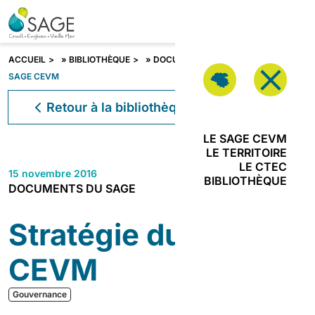
Aller au contenu
VOUS
ÊTES ?
Fermer
ACCUEIL
»
BIBLIOTHÈQUE
»
DOCUMENTS
»
STRATÉGIE DU
SAGE CEVM
Vous êtes ?
Retour à la bibliothèque
LE SAGE CEVM
LE TERRITOIRE
LE CTEC
15 novembre 2016
JE SUIS
BIBLIOTHÈQUE
DOCUMENTS DU SAGE
PORTEUR DE
PROJETS
Stratégie du SAGE
JE SUIS
ACTEUR DE
CEVM
L’URBANISME
Gouvernance