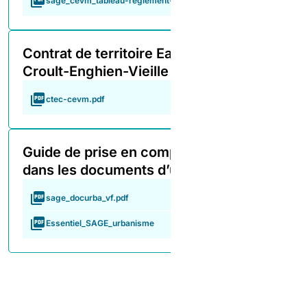
sage_cevm_tableau-reglement-pagd-2
Contrat de territoire Eau et Climat
Croult-Enghien-Vieille Mer 2023-2025
ctec-cevm.pdf
Guide de prise en compte du SAGE
dans les documents d’urbanisme
sage_docurba_vf.pdf
Essentiel_SAGE_urbanisme