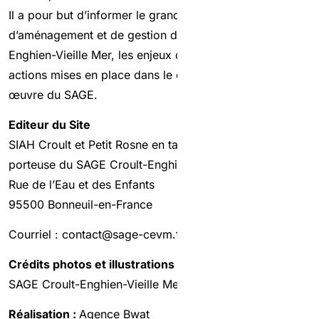
Il a pour but d’informer le grand public sur le schéma
d’aménagement et de gestion des eaux (SAGE) Croult-
Enghien-Vieille Mer, les enjeux de l’eau du bassin et les
actions mises en place dans le cadre de la mise en
œuvre du SAGE.
Editeur du Site
SIAH Croult et Petit Rosne en tant que structure
porteuse du SAGE Croult-Enghien-Vieille Mer
Rue de l’Eau et des Enfants
95500 Bonneuil-en-France
Courriel : contact@sage-cevm.fr
Crédits photos et illustrations
SAGE Croult-Enghien-Vieille Mer
Réalisation :
Agence Bwat