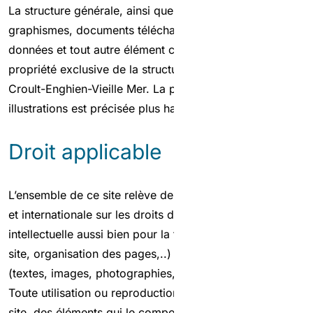
La structure générale, ainsi que les textes, sons, vidéos,
graphismes, documents téléchargeables, bases de
données et tout autre élément composant le site sont la
propriété exclusive de la structure porteuse du SAGE
Croult-Enghien-Vieille Mer. La propriété des photos et
illustrations est précisée plus haut.
Droit applicable
L’ensemble de ce site relève de la législation française
et internationale sur les droits d’auteur et de la propriété
intellectuelle aussi bien pour la forme (arborescence du
site, organisation des pages,..) que pour le contenu
(textes, images, photographies, iconographies,…).
Toute utilisation ou reproduction, totale ou partielle, du
site, des éléments qui le composent et/ou des