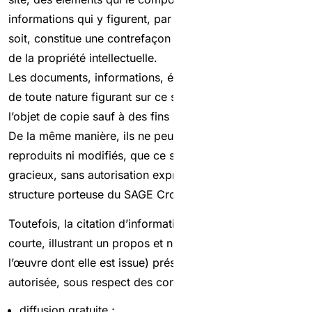
informations qui y figurent, par quelque procédé que ce
soit, constitue une contrefaçon sanctionnée par le Code
de la propriété intellectuelle.
Les documents, informations, éléments graphiques, etc.
de toute nature figurant sur ce site ne peuvent faire
l’objet de copie sauf à des fins strictement privées.
De la même manière, ils ne peuvent en aucun cas être
reproduits ni modifiés, que ce soit à titre onéreux ou
gracieux, sans autorisation expresse écrite par la
structure porteuse du SAGE Croult-Enghien-Vieille Mer.
Toutefois, la citation d’informations (nécessairement
courte, illustrant un propos et ne concurrençant pas
l’œuvre dont elle est issue) présentes sur ce site est
autorisée, sous respect des conditions suivantes :
diffusion gratuite ;