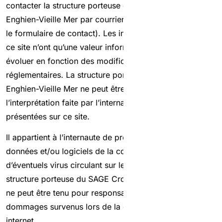
contacter la structure porteuse du SAGE Croult-
Enghien-Vieille Mer par courrier, courriel ou en utilisant
le formulaire de contact). Les informations données sur
ce site n’ont qu’une valeur informative et peuvent
évoluer en fonction des modifications législatives ou
réglementaires. La structure porteuse du SAGE Croult-
Enghien-Vieille Mer ne peut être tenu responsable de
l’interprétation faite par l’internaute des informations
présentées sur ce site.
Il appartient à l’internaute de protéger ses propres
données et/ou logiciels de la contamination par
d’éventuels virus circulant sur le réseau Internet. la
structure porteuse du SAGE Croult-Enghien-Vieille Mer
ne peut être tenu pour responsable d’éventuels
dommages survenus lors de la consultation de ce site
internet.