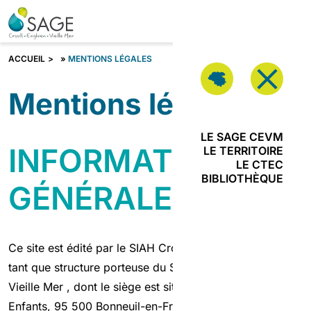
Aller au contenu
VOUS
ÊTES ?
Fermer
ACCUEIL
»
MENTIONS LÉGALES
Mentions légales
Vous êtes ?
LE SAGE CEVM
INFORMATIONS
LE TERRITOIRE
LE CTEC
JE SUIS
BIBLIOTHÈQUE
GÉNÉRALES
PORTEUR DE
PROJETS
JE SUIS
Ce site est édité par le SIAH Croult et Petit Rosne en
ACTEUR DE
L’URBANISME
tant que structure porteuse du SAGE Croult-Enghien-
Vieille Mer , dont le siège est situé rue de l’Eau et des
Enfants, 95 500 Bonneuil-en-France