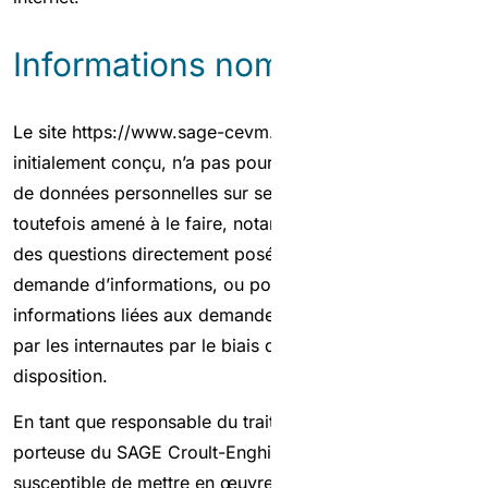
Informations nominatives
Le site https://www.sage-cevm.fr/ , tel qu’il a été
initialement conçu, n’a pas pour vocation de collecter
de données personnelles sur ses visiteurs. Il est
toutefois amené à le faire, notamment pour répondre à
des questions directement posées via le formulaire de
demande d’informations, ou pour traiter les
informations liées aux demandes en ligne effectuées
par les internautes par le biais des formulaires mis à sa
disposition.
En tant que responsable du traitement, la structure
porteuse du SAGE Croult-Enghien-Vieille Mer est
susceptible de mettre en œuvre des traitements de