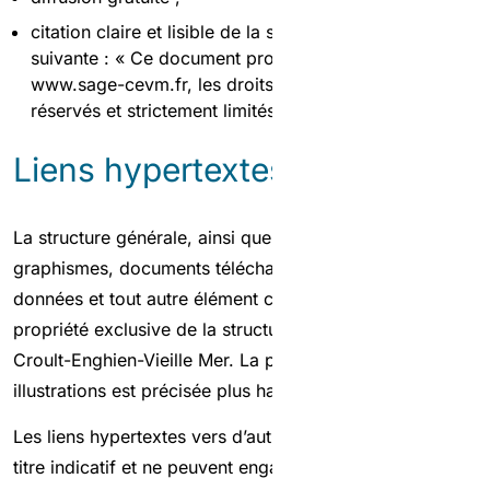
citation claire et lisible de la source de la façon
suivante : « Ce document provient du site internet
www.sage-cevm.fr, les droits de reproduction sont
réservés et strictement limités. »
Liens hypertextes
La structure générale, ainsi que les textes, sons, vidéos,
graphismes, documents téléchargeables, bases de
données et tout autre élément composant le site sont la
propriété exclusive de la structure porteuse du SAGE
Croult-Enghien-Vieille Mer. La propriété des photos et
illustrations est précisée plus haut.
Les liens hypertextes vers d’autres sites sont donnés à
titre indicatif et ne peuvent engager la responsabilité du