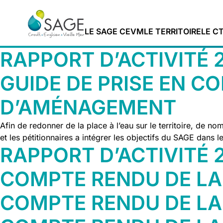
Aller au contenu
LE SAGE CEVM
LE TERRITOIRE
LE C
Fermer
RAPPORT D’ACTIVITÉ 
Vous êtes ?
GUIDE DE PRISE EN C
D’AMÉNAGEMENT
Afin de redonner de la place à l’eau sur le territoire, de 
JE SUIS PORTEUR
et les pétitionnaires a intégrer les objectifs du SAGE dans 
DE PROJETS
RAPPORT D’ACTIVITÉ 
JE SUIS ACTEUR
DE L’URBANISME
COMPTE RENDU DE LA
COMPTE RENDU DE LA 