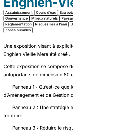
Enghien-Vieille Mer
Assainissement
Cours d’eau
Eau potable
Eaux pluviales
Gouvernance
Milieux naturels
Paysages
Qualité de l’eau
Réglementation
Risques liés à l’eau
Urbanisme
Usages et activités
Zones humides
Une exposition visant à expliciter le SAGE Croult-
Enghien Vieille Mera été créé .
Cette exposition se compose de 6 enrouleurs
autoportants de dimension 80 cm x 200 cm.
Panneau 1 : Qu’est-ce que le schéma
d’Aménagement et de Gestion des Eaux ?
Panneau 2 : Une stratégie en réponse aux enjeux du
territoire
Panneau 3 : Réduire le risque d’inondation