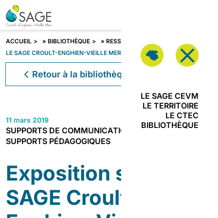
Aller au contenu
VOUS
ÊTES ?
Fermer
ACCUEIL
»
BIBLIOTHÈQUE
»
RESSOURCES
»
EXPOSITION SUR
LE SAGE CROULT-ENGHIEN-VIEILLE MER
Vous êtes ?
Retour à la bibliothèque
LE SAGE CEVM
LE TERRITOIRE
LE CTEC
11 mars 2019
JE SUIS
BIBLIOTHÈQUE
SUPPORTS DE COMMUNICATION
PORTEUR DE
SUPPORTS PÉDAGOGIQUES
PROJETS
JE SUIS
Exposition sur le
ACTEUR DE
L’URBANISME
SAGE Croult-