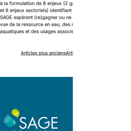
à la formulation de 8 enjeux (2 grands enjeux intégrateurs
et 6 enjeux sectoriels) identifiant de ce que les acteurs du
SAGE espèrent (re)gagner ou ne pas perdre d’un point de
vue de la ressource en eau, des milieux humides et
aquatiques et des usages associés sur ce territoire.
NAVIGATION
Articles plus anciens
Articles plus récents
DES
ARTICLES