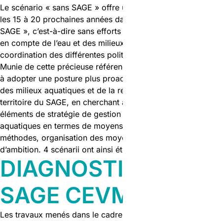
Le scénario « sans SAGE » offre une vision du territoire sur
les 15 à 20 prochaines années dans un contexte « sans
SAGE », c’est-à-dire sans efforts supplémentaires de prise
en compte de l’eau et des milieux aquatiques et sans
coordination des différentes politiques publiques
Munie de cette précieuse référence « sans SAGE », la CLE
à adopter une posture plus proactive vis-à-vis de l’avenir
des milieux aquatiques et de la ressource en eau sur le
territoire du SAGE, en cherchant à identifier différents
éléments de stratégie de gestion de l’eau et des milieux
aquatiques en termes de moyens à engager (outils,
méthodes, organisation des moyens …) et /ou de niveaux
d’ambition. 4 scénarii ont ainsi été proposés.
DIAGNOSTIC DU
SAGE CEVM
Les travaux menés dans le cadre du diagnostic ont abouti