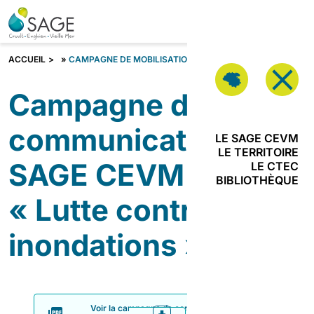
Aller au contenu
VOUS
ÊTES ?
Fermer
ACCUEIL
»
CAMPAGNE DE MOBILISATION DU SAGE CEVM 1
Campagne de
Vous êtes ?
communication du
LE SAGE CEVM
LE TERRITOIRE
SAGE CEVM –
LE CTEC
JE SUIS
BIBLIOTHÈQUE
PORTEUR DE
« Lutte contre les
PROJETS
inondations »
JE SUIS
ACTEUR DE
L’URBANISME
Voir la campagne de communication numérique