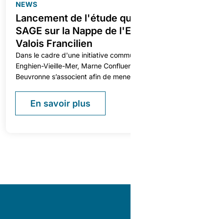
NEWS
Lancement de l'étude quantitative inter-
SAGE sur la Nappe de l'Eocène du
Valois Francilien
Dans le cadre d'une initiative commune, les SAGE Croult-
Enghien-Vieille-Mer, Marne Confluence et Marne et
Beuvronne s’associent afin de mener une étude visant à
renforcer les connaissances hydrogéologiques sur la
Nappe de l’Éocène du Valois Francilien.
En savoir plus