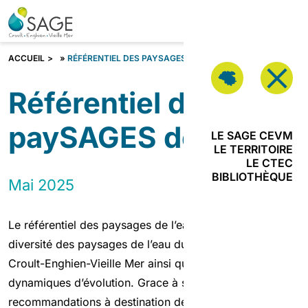
Aller au contenu
VOUS
ÊTES ?
Fermer
ACCUEIL
»
RÉFÉRENTIEL DES PAYSAGES DE L’EAU
Référentiel des
Vous êtes ?
paySAGES de l’eau
LE SAGE CEVM
LE TERRITOIRE
LE CTEC
JE SUIS
BIBLIOTHÈQUE
Mai 2025
PORTEUR DE
PROJETS
Le référentiel des paysages de l’eau met en lumière la
JE SUIS
diversité des paysages de l’eau du territoire du SAGE
ACTEUR DE
L’URBANISME
Croult-Enghien-Vieille Mer ainsi que les grandes
dynamiques d’évolution. Grace à son cahier de
recommandations à destination des aménageurs et